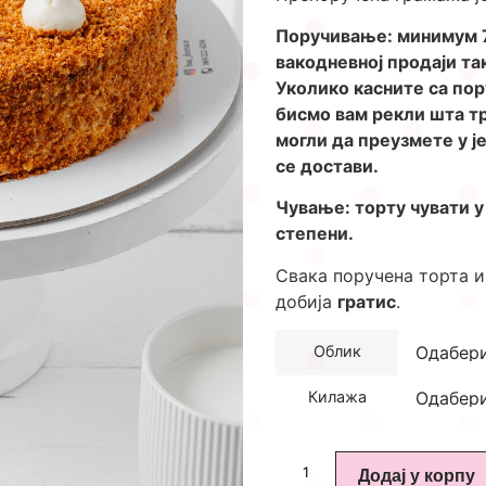
Поручивање: минимум 7 
вакодневној продаји так
Уколико касните са по
бисмо вам рекли шта т
могли да преузмете у ј
се достави.
Чување: торту чувати 
степени.
Свака поручена торта и
добија
гратис
.
Облик
Килажа
Додај у корпу