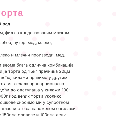
торта
0
рсд
ом, фил са кондензованим млеком.
 шећер, путер, мед, млеко,
 млеко и млечни производи, мед.
и веома блага одлична комбинација
ци је торта од 1,5кг пречника 20цм
у већој килажи правимо у другим
рта изгледала пропорционално.
доћи до одступања у килажи 100-
00г код већих торти уколико
рошкове сносимо ми у супротном
агласни сте са напоменом о килажи.
150г за одрасле и 100г за децу.