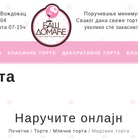
, Вождовац
Поручивање минимум
204
Сваког дана свеже торт
ота 07-15ч
уколико сте закасни
И
КЛАСИЧНЕ ТОРТЕ
ДЕКОРАТИВНЕ ТОРТЕ
БЛО
та
Наручите онлајн
Почетна
/
Торте
/
Млечне торта
/ Медовик торта