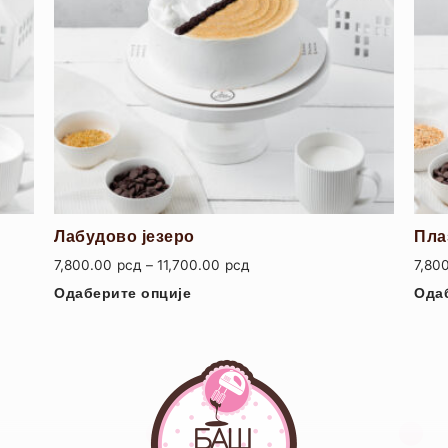
Лабудово језеро
Пла
7,800.00
рсд
–
11,700.00
рсд
7,80
Одаберите опције
Ода