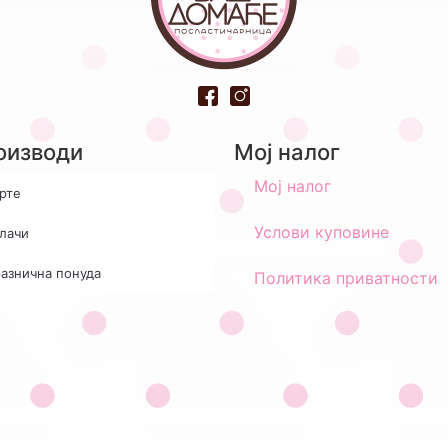
оизводи
Мој налог
Мој налог
рте
Услови куповине
лачи
азнична понуда
Политика приватности