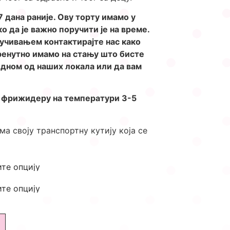
дана раније. Ову торту имамо у
о да је важно поручити је на време.
ручивањем контактирајте нас како
ренутно имамо на стању што бисте
едном од наших локала или да вам
у фрижидеру на температури 3-5
ма своју транспортну кутију која се