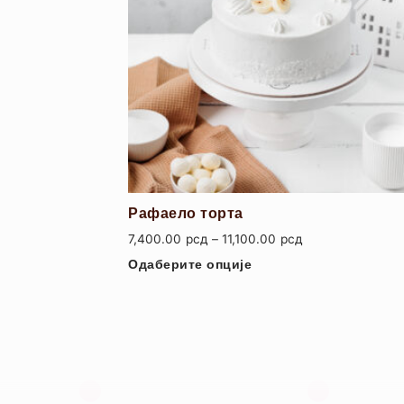
Рафаело торта
7,400.00
рсд
–
11,100.00
рсд
Одаберите опције