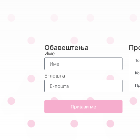
Обавештења
Пр
Име
То
Ко
Е-пошта
Пр
Пријави ме