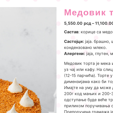
Медовик 
5,550.00
рсд
–
11,100.0
Састав
: корице са мед
Састојци:
јаја. брашно,
кондензовано млеко.
Алергени:
јаја, глутен,
Медовик торта је мека 
уз чај или кафу. На сли
(12-15 парчића). Торте 
димензијама како би то
Имајте на уму да може 
200г код мањих и 200-3
одступање буде веће т
приликом поручивања с
Препоручена грамажа је 