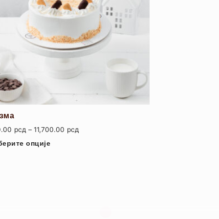
зма
0.00
рсд
–
11,700.00
рсд
берите опције