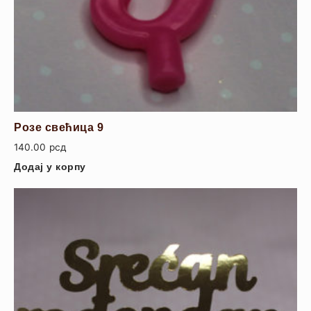
Розе свећица 9
140.00
рсд
Додај у корпу