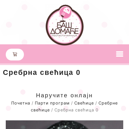
Сребрна свећица 0
Наручите онлајн
Почетна
/
Парти програм
/
Свећице
/
Сребрне
свећице
/ Сребрна свећица 0