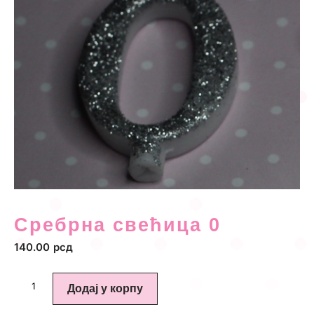
Сребрна свећица 0
140.00
рсд
Додај у корпу