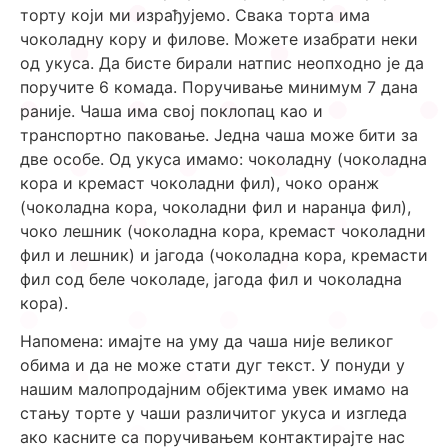
торту који ми израђујемо. Свака торта има
чоколадну кору и филове. Можете изабрати неки
од укуса. Да бисте бирали натпис неопходно је да
поручите 6 комада. Поручивање минимум 7 дана
раније. Чаша има свој поклопац као и
транспортно паковање. Једна чаша може бити за
две особе. Од укуса имамо: чоколадну (чоколадна
кора и кремаст чоколадни фил), чоко оранж
(чоколадна кора, чоколадни фил и наранџа фил),
чоко лешник (чоколадна кора, кремаст чоколадни
фил и лешник) и јагода (чоколадна кора, кремасти
фил сод беле чоколаде, јагода фил и чоколадна
кора).
Напомена: имајте на уму да чаша није великог
обима и да не може стати дуг текст. У понуди у
нашим малопродајним објектима увек имамо на
стању торте у чаши различитог укуса и изгледа
ако касните са поручивањем контактирајте нас