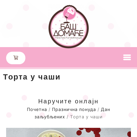
Tорта у чаши
Наручите онлајн
Почетна
/
Празнична понуда
/
Дан
заљубљених
/ Tорта у чаши