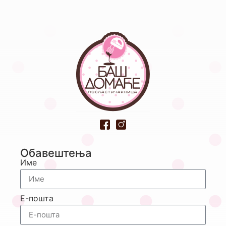
Обавештења
Име
Е-пошта