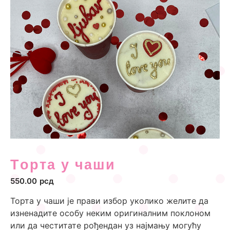
Tорта у чаши
550.00
рсд
Торта у чаши је прави избор уколико желите да
изненадите особу неким оригиналним поклоном
или да честитате рођендан уз најмању могућу