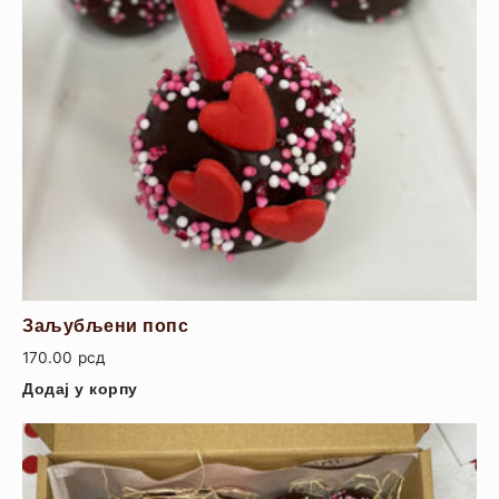
Заљубљени попс
170.00
рсд
Додај у корпу